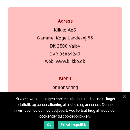
Adress
web:
www.klikko.dk
Menu
Annonsering
Om oss
På vores website bruges cookies til at huske dine indstillinger,
Cookies
statistik og personalisering af indhold og annoncer. Denne
information deles med tredjepart. Ved fortsat brug af websiden
Kontakta oss
godkender du cookiepolitikken.
Sitemap
Ok
Privatlivspolitik