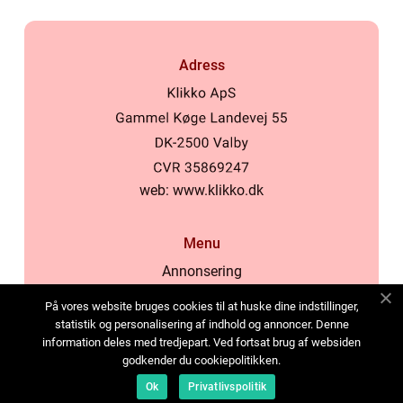
Adress
web:
www.klikko.dk
Menu
Annonsering
Om oss
På vores website bruges cookies til at huske dine indstillinger,
Cookies
statistik og personalisering af indhold og annoncer. Denne
information deles med tredjepart. Ved fortsat brug af websiden
Kontakta oss
godkender du cookiepolitikken.
Sitemap
Ok
Privatlivspolitik