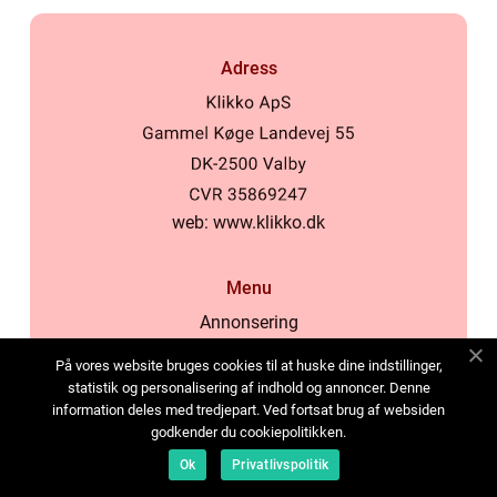
Adress
web:
www.klikko.dk
Menu
Annonsering
Om oss
På vores website bruges cookies til at huske dine indstillinger,
Cookies
statistik og personalisering af indhold og annoncer. Denne
information deles med tredjepart. Ved fortsat brug af websiden
Kontakta oss
godkender du cookiepolitikken.
Sitemap
Ok
Privatlivspolitik