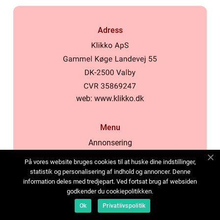
Adress
web:
www.klikko.dk
Menu
Annonsering
Om oss
På vores website bruges cookies til at huske dine indstillinger,
Cookies
statistik og personalisering af indhold og annoncer. Denne
information deles med tredjepart. Ved fortsat brug af websiden
Kontakta oss
godkender du cookiepolitikken.
Sitemap
Ok
Privatlivspolitik