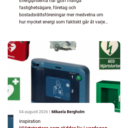
Energipriserna har gjort många
fastighetsägare, företag och
bostadsrättsföreningar mer medvetna om
hur mycket energi som faktiskt går åt varje
månad. I Skåne märks dessutom
skillnaderna extra tydligt när vädret växlar
snabbt mellan milt, blåsigt och ...
04 augusti 2026
Mikaela Bergholm
inspiration