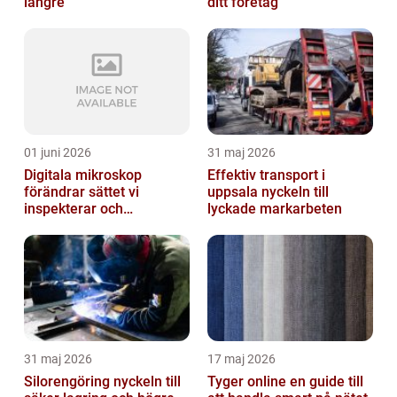
längre
ditt företag
01 juni 2026
31 maj 2026
Digitala mikroskop
Effektiv transport i
förändrar sättet vi
uppsala nyckeln till
inspekterar och
lyckade markarbeten
kvalitetssäkrar
31 maj 2026
17 maj 2026
Silorengöring nyckeln till
Tyger online en guide till