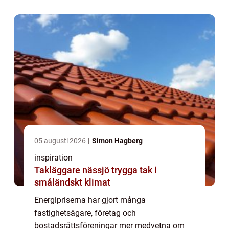
skillnaderna extra tydligt när vädret växlar
snabbt mellan milt, blåsigt och ...
05 augusti 2026
Simon Hagberg
inspiration
Takläggare nässjö trygga tak i
småländskt klimat
Energipriserna har gjort många
fastighetsägare, företag och
bostadsrättsföreningar mer medvetna om