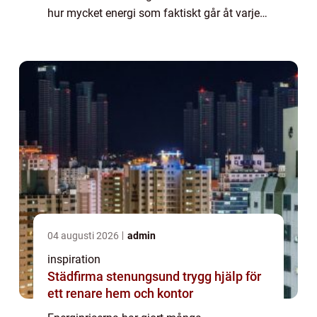
hur mycket energi som faktiskt går åt varje
månad. I Skåne märks dessutom
skillnaderna extra tydligt när vädret växlar
snabbt mellan milt, blåsigt och ...
04 augusti 2026
admin
inspiration
Städfirma stenungsund trygg hjälp för
ett renare hem och kontor