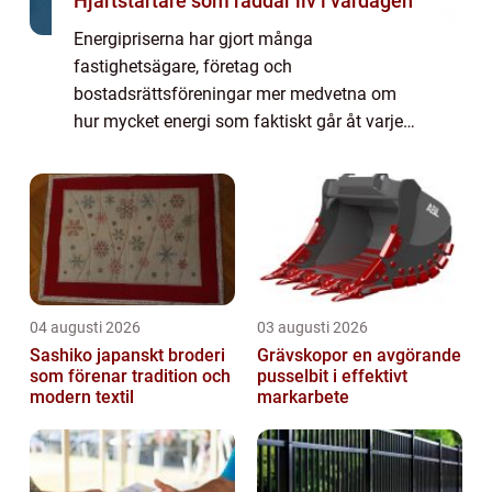
Hjärtstartare som räddar liv i vardagen
Energipriserna har gjort många
fastighetsägare, företag och
bostadsrättsföreningar mer medvetna om
hur mycket energi som faktiskt går åt varje
månad. I Skåne märks dessutom
skillnaderna extra tydligt när vädret växlar
snabbt mellan milt, blåsigt och ...
04 augusti 2026
03 augusti 2026
Sashiko japanskt broderi
Grävskopor en avgörande
som förenar tradition och
pusselbit i effektivt
modern textil
markarbete