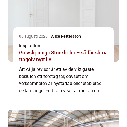
06 augusti 2026
Alice Pettersson
inspiration
Golvslipning i Stockholm – så får slitna
trägolv nytt liv
Att välja revisor är ett av de viktigaste
besluten ett företag tar, oavsett om
verksamheten är nystartad eller etablerad
sedan länge. En bra revisor är mer än en
kontrollant av siffror. Rollen handlar om att
skapa trygghet, visa risker i tid och bidr...