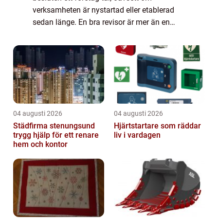
verksamheten är nystartad eller etablerad
sedan länge. En bra revisor är mer än en
kontrollant av siffror. Rollen handlar om att
skapa trygghet, visa risker i tid och bidr...
04 augusti 2026
04 augusti 2026
Städfirma stenungsund
Hjärtstartare som räddar
trygg hjälp för ett renare
liv i vardagen
hem och kontor