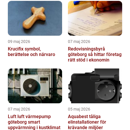
09 maj 2026
07 maj 2026
Krucifix symbol,
Redovisningsbyrå
berättelse och närvaro
göteborg så hittar företag
rätt stöd i ekonomin
07 maj 2026
05 maj 2026
Luft luft värmepump
Aquabest tåliga
göteborg smart
elinstallationer för
uppvärmning i kustklimat
krävande miljöer