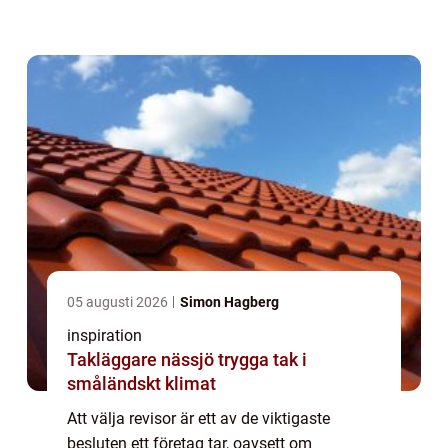
kontrollant av siffror. Rollen handlar om att
skapa trygghet, visa risker i tid och bidr...
05 augusti 2026
Simon Hagberg
inspiration
Takläggare nässjö trygga tak i
småländskt klimat
Att välja revisor är ett av de viktigaste
besluten ett företag tar, oavsett om