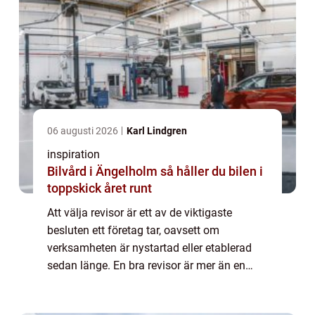
06 augusti 2026
Karl Lindgren
inspiration
Bilvård i Ängelholm så håller du bilen i
toppskick året runt
Att välja revisor är ett av de viktigaste
besluten ett företag tar, oavsett om
verksamheten är nystartad eller etablerad
sedan länge. En bra revisor är mer än en
kontrollant av siffror. Rollen handlar om att
skapa trygghet, visa risker i tid och bidr...