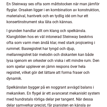
En Steinway ses ofta som måttstocken när man jämför
flyglar. Orsaken ligger i en kombination av konstruktion,
materialval, hantverk och en tydlig idé om hur ett
konsertinstrument ska låta och kännas.
I grunden handlar allt om klang och spelkänsla.
Klangbilden hos en väl intonerad Steinway beskrivs
ofta som varm men ändå klar, med stark projicering i
rummet. Basregistret har tyngd och djup,
mellanregistret bär melodin och diskanten kan både
lysa igenom en orkester och viska i ett mindre rum. Den
som spelar upplever en jämn respons över hela
registret, vilket gör det lättare att forma fraser och
dynamik.
Spelkänslan bygger på en noggrant avvägd balans i
mekaniken. En flygel är ett avancerat mekaniskt system
med hundratals rörliga delar per tangent. När dessa
delar samverkar precist, får pianisten en känsla av