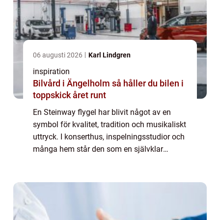
06 augusti 2026
Karl Lindgren
inspiration
Bilvård i Ängelholm så håller du bilen i
toppskick året runt
En Steinway flygel har blivit något av en
symbol för kvalitet, tradition och musikaliskt
uttryck. I konserthus, inspelningsstudior och
många hem står den som en självklar
mittpunkt. Många pianister beskriver mötet
med sin första Steinway som ett tydl...