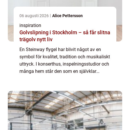
06 augusti 2026
Alice Pettersson
inspiration
Golvslipning i Stockholm – så får slitna
trägolv nytt liv
En Steinway flygel har blivit något av en
symbol för kvalitet, tradition och musikaliskt
uttryck. I konserthus, inspelningsstudior och
många hem står den som en självklar
mittpunkt. Många pianister beskriver mötet
med sin första Steinway som ett tydl...