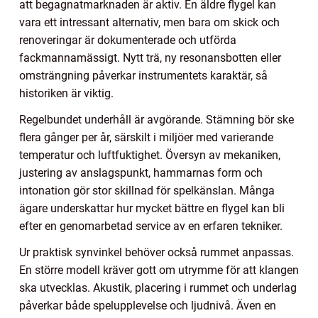
att begagnatmarknaden är aktiv. En äldre flygel kan
vara ett intressant alternativ, men bara om skick och
renoveringar är dokumenterade och utförda
fackmannamässigt. Nytt trä, ny resonansbotten eller
omsträngning påverkar instrumentets karaktär, så
historiken är viktig.
Regelbundet underhåll är avgörande. Stämning bör ske
flera gånger per år, särskilt i miljöer med varierande
temperatur och luftfuktighet. Översyn av mekaniken,
justering av anslagspunkt, hammarnas form och
intonation gör stor skillnad för spelkänslan. Många
ägare underskattar hur mycket bättre en flygel kan bli
efter en genomarbetad service av en erfaren tekniker.
Ur praktisk synvinkel behöver också rummet anpassas.
En större modell kräver gott om utrymme för att klangen
ska utvecklas. Akustik, placering i rummet och underlag
påverkar både spelupplevelse och ljudnivå. Även en