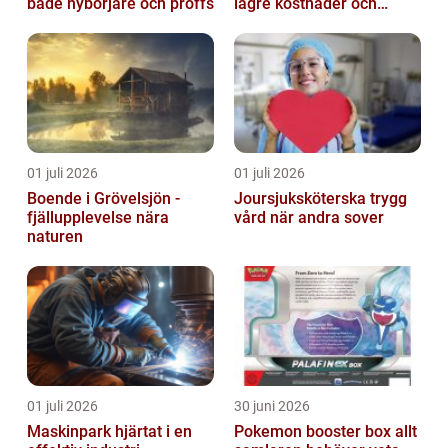
både nybörjare och proffs
lägre kostnader och
bättre inomhusklimat
01 juli 2026
01 juli 2026
Boende i Grövelsjön -
Joursjuksköterska trygg
fjällupplevelse nära
vård när andra sover
naturen
01 juli 2026
30 juni 2026
Maskinpark hjärtat i en
Pokemon booster box allt