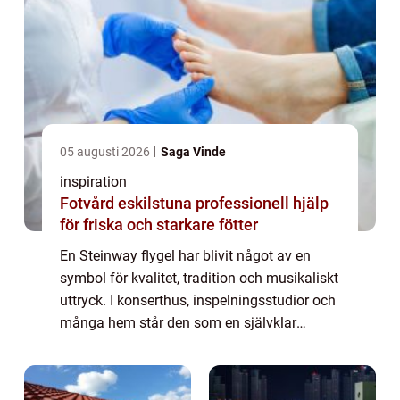
05 augusti 2026
Saga Vinde
inspiration
Fotvård eskilstuna professionell hjälp
för friska och starkare fötter
En Steinway flygel har blivit något av en
symbol för kvalitet, tradition och musikaliskt
uttryck. I konserthus, inspelningsstudior och
många hem står den som en självklar
mittpunkt. Många pianister beskriver mötet
med sin första Steinway som ett tydl...