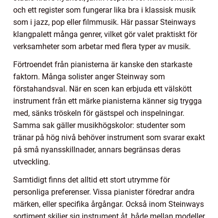
och ett register som fungerar lika bra i klassisk musik
som i jazz, pop eller filmmusik. Här passar Steinways
klangpalett många genrer, vilket gör valet praktiskt för
verksamheter som arbetar med flera typer av musik.
Förtroendet från pianisterna är kanske den starkaste
faktorn. Många solister anger Steinway som
förstahandsval. När en scen kan erbjuda ett välskött
instrument från ett märke pianisterna känner sig trygga
med, sänks tröskeln för gästspel och inspelningar.
Samma sak gäller musikhögskolor: studenter som
tränar på hög nivå behöver instrument som svarar exakt
på små nyansskillnader, annars begränsas deras
utveckling.
Samtidigt finns det alltid ett stort utrymme för
personliga preferenser. Vissa pianister föredrar andra
märken, eller specifika årgångar. Också inom Steinways
sortiment skiljer sig instrument åt, både mellan modeller