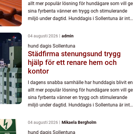
allt mer populär lösning för hundägare som vill ge
sina fyrbenta vänner en trygg och stimulerande
miljö under dagtid. Hunddagis i Sollentuna är inte
bara en bekv...
04 augusti 2026
admin
hund dagis Sollentuna
Städfirma stenungsund trygg
hjälp för ett renare hem och
kontor
I dagens snabba samhälle har hunddagis blivit en
allt mer populär lösning för hundägare som vill ge
sina fyrbenta vänner en trygg och stimulerande
miljö under dagtid. Hunddagis i Sollentuna är inte
bara en bekv...
04 augusti 2026
Mikaela Bergholm
hund dagis Sollentuna