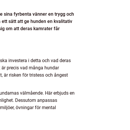
ge sina fyrbenta vänner en trygg och
tt sätt att ge hunden en kvalitativ
 sig om att deras kamrater får
ka investera i detta och vad deras
et är precis vad många hundar
är risken för tristess och ångest
å hundarnas välmående. Här erbjuds en
vämlighet. Dessutom anpassas
miljöer, övningar för mental