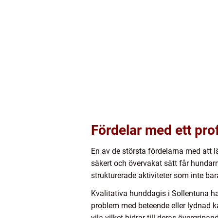
Fördelar med ett pro
En av de största fördelarna med att l
säkert och övervakat sätt får hundarn
strukturerade aktiviteter som inte ba
Kvalitativa hunddagis i Sollentuna h
problem med beteende eller lydnad 
vila vilket bidrar till deras övergripa