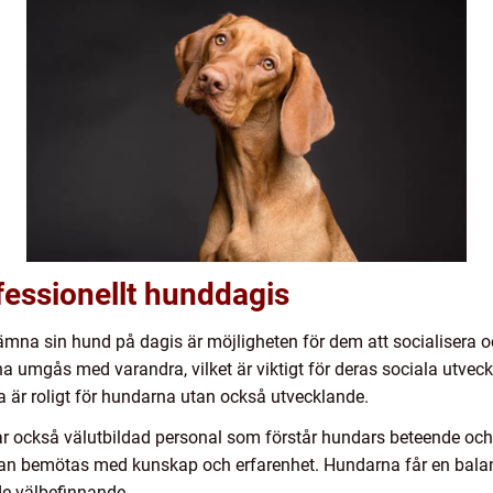
fessionellt hunddagis
ämna sin hund på dagis är möjligheten för dem att socialisera och
a umgås med varandra, vilket är viktigt för deras sociala utveckl
ra är roligt för hundarna utan också utvecklande.
ar också välutbildad personal som förstår hundars beteende och 
kan bemötas med kunskap och erfarenhet. Hundarna får en bal
nde välbefinnande.