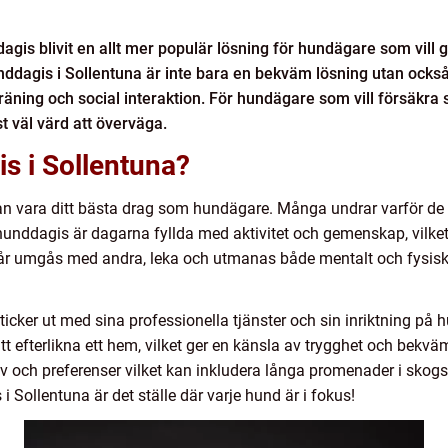
is blivit en allt mer populär lösning för hundägare som vill 
ddagis i Sollentuna är inte bara en bekväm lösning utan också e
träning och social interaktion. För hundägare som vill försäkra
t väl värd att överväga.
is i Sollentuna?
n vara ditt bästa drag som hundägare. Många undrar varför de s
t hunddagis är dagarna fyllda med aktivitet och gemenskap, vilk
år umgås med andra, leka och utmanas både mentalt och fysiskt, 
sticker ut med sina professionella tjänster och sin inriktning p
tt efterlikna ett hem, vilket ger en känsla av trygghet och bek
hov och preferenser vilket kan inkludera långa promenader i skogs
 Sollentuna är det ställe där varje hund är i fokus!