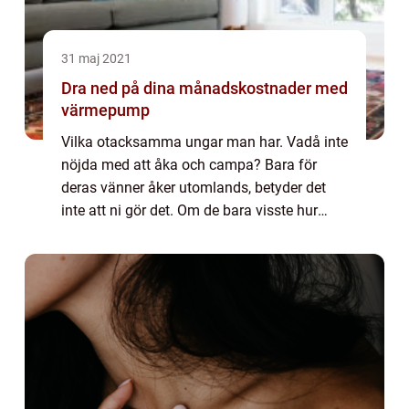
31 maj 2021
Dra ned på dina månadskostnader med
värmepump
Vilka otacksamma ungar man har. Vadå inte
nöjda med att åka och campa? Bara för
deras vänner åker utomlands, betyder det
inte att ni gör det. Om de bara visste hur
mycket och hårt man kämpade för att få allt
att gå runt varje månad. Hur ska man
utöve...