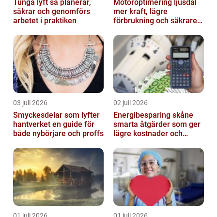
Tunga lyft så planerar,
Motoroptimering ljusdal
säkrar och genomförs
mer kraft, lägre
arbetet i praktiken
förbrukning och säkrare
omkörningar
03 juli 2026
02 juli 2026
Smyckesdelar som lyfter
Energibesparing skåne
hantverket en guide för
smarta åtgärder som ger
både nybörjare och proffs
lägre kostnader och
bättre inomhusklimat
01 juli 2026
01 juli 2026