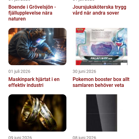
Boende i Grövelsjön -
Joursjuksköterska trygg
fjällupplevelse nära
vård när andra sover
naturen
01 juli 2026
30 juni 2026
Maskinpark hjärtat i en
Pokemon booster box allt
effektiv industri
samlaren behöver veta
09 juni 2026
08 juni 2026