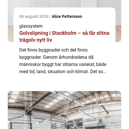
06 augusti 2026
Alice Pettersson
glassystem
Golvslipning i Stockholm – så får slitna
trägolv nytt liv
Det finns byggnader och det finns
byggnader. Genom århundradena då
människor byggt har stilarna varierat, både
med tid, land, situation och klimat. Det som
passat i en tid och i ett rum har inte kunnat
byggas på andra st&...