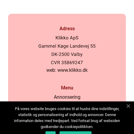
Adress
web:
www.klikko.dk
Menu
Annonsering
Om oss
På vores website bruges cookies til at huske dine indstillinger,
Cookies
statistik og personalisering af indhold og annoncer. Denne
information deles med tredjepart. Ved fortsat brug af websiden
Kontakta oss
godkender du cookiepolitikken.
Sitemap