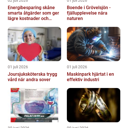
02 juli 2026
01 juli 2026
Energibesparing skåne
Boende i Grövelsjön -
smarta åtgärder som ger
fjällupplevelse nära
lägre kostnader och
naturen
bättre inomhusklimat
01 juli 2026
01 juli 2026
Joursjuksköterska trygg
Maskinpark hjärtat i en
vård när andra sover
effektiv industri
30 juni 2026
09 juni 2026