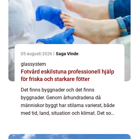
05 augusti 2026
Saga Vinde
glassystem
Fotvård eskilstuna professionell hjälp
för friska och starkare fötter
Det finns byggnader och det finns
byggnader. Genom århundradena då
människor byggt har stilarna varierat, både
med tid, land, situation och klimat. Det som
passat i en tid och i ett rum har inte kunnat
byggas på andra st&...