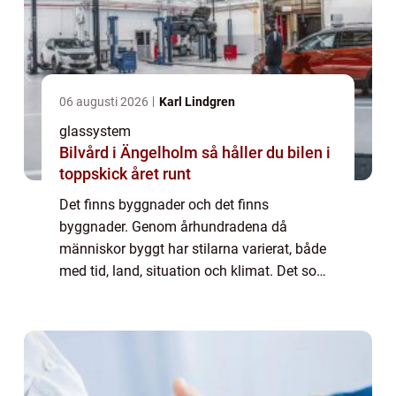
06 augusti 2026
Karl Lindgren
glassystem
Bilvård i Ängelholm så håller du bilen i
toppskick året runt
Det finns byggnader och det finns
byggnader. Genom århundradena då
människor byggt har stilarna varierat, både
med tid, land, situation och klimat. Det som
passat i en tid och i ett rum har inte kunnat
byggas på andra st&...