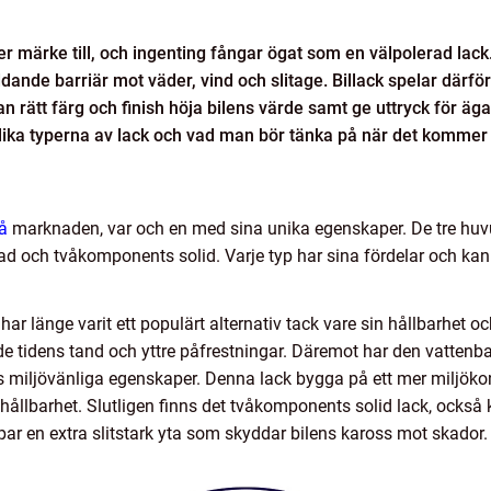
gger märke till, och ingenting fångar ögat som en välpolerad lack
dande barriär mot väder, vind och slitage. Billack spelar därfö
 rätt färg och finish höja bilens värde samt ge uttryck för äga
olika typerna av lack och vad man bör tänka på när det kommer t
på
marknaden, var och en med sina unika egenskaper. De tre huvu
 och tvåkomponents solid. Varje typ har sina fördelar och kan 
 länge varit ett populärt alternativ tack vare sin hållbarhet o
åde tidens tand och yttre påfrestningar. Däremot har den vattenba
s miljövänliga egenskaper. Denna lack bygga på ett mer miljöko
hållbarhet. Slutligen finns det tvåkomponents solid lack, också k
r en extra slitstark yta som skyddar bilens kaross mot skador.