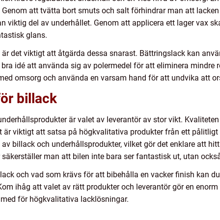
. Genom att tvätta bort smuts och salt förhindrar man att lacken sk
n viktig del av underhållet. Genom att applicera ett lager vax sk
ntastisk glans.
 är det viktigt att åtgärda dessa snarast. Bättringslack kan anv
 bra idé att använda sig av polermedel för att eliminera mindre r
en med omsorg och använda en varsam hand för att undvika att o
för billack
r underhållsprodukter är valet av leverantör av stor vikt. Kvalit
t är viktigt att satsa på högkvalitativa produkter från ett pålitli
av billack och underhållsprodukter, vilket gör det enklare att hitta
 säkerställer man att bilen inte bara ser fantastisk ut, utan oc
lack och vad som krävs för att bibehålla en vacker finish kan du
Kom ihåg att valet av rätt produkter och leverantör gör en enor
 med för högkvalitativa lacklösningar.