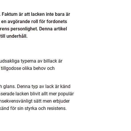
. Faktum är att lacken inte bara är
r en avgörande roll för fordonets
rens personlighet. Denna artikel
ill underhåll.
dsakliga typerna av billack är
tillgodose olika behov och
ch glans. Denna typ av lack är känd
serade lacken blivit allt mer populär
nsekvensvänligt sätt men erbjuder
änd för sin styrka och resistens.