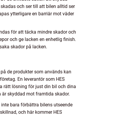
adas och ser till att bilen alltid ser
apas ytterligare en barriär mot väder
ändas för att täcka mindre skador och
epor och ge lacken en enhetlig finish.
rsaka skador på lacken.
eten på de produkter som används kan
gt företag. En leverantör som HES
 rätt lösning för just din bil och dina
kså är skyddad mot framtida skador.
 inte bara förbättra bilens utseende
m skillnad, och här kommer HES