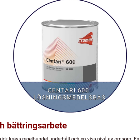
ch bättringsarbete
 skick krävs regelbundet underhåll och en viss nivå av omsorg. En