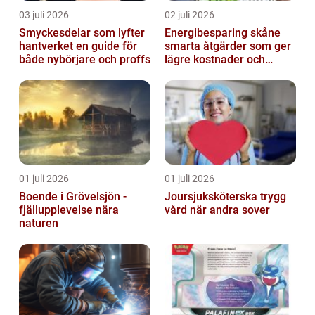
03 juli 2026
02 juli 2026
Smyckesdelar som lyfter
Energibesparing skåne
hantverket en guide för
smarta åtgärder som ger
både nybörjare och proffs
lägre kostnader och
bättre inomhusklimat
01 juli 2026
01 juli 2026
Boende i Grövelsjön -
Joursjuksköterska trygg
fjällupplevelse nära
vård när andra sover
naturen