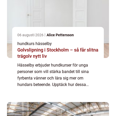
06 augusti 2026
Alice Pettersson
hundkurs hässelby
Golvslipning i Stockholm – så får slitna
trägolv nytt liv
Hässelby erbjuder hundkurser för unga
personer som vill stärka bandet till sina
fyrbenta vänner och lära sig mer om
hundars beteende. Upptäck hur dessa
hundkurser kan göra underverk för både
hundar och hu...