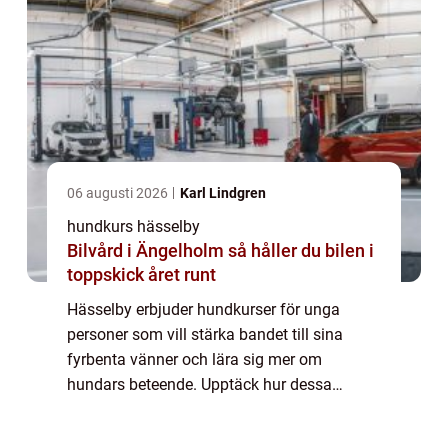
06 augusti 2026
Karl Lindgren
hundkurs hässelby
Bilvård i Ängelholm så håller du bilen i
toppskick året runt
Hässelby erbjuder hundkurser för unga
personer som vill stärka bandet till sina
fyrbenta vänner och lära sig mer om
hundars beteende. Upptäck hur dessa
hundkurser kan göra underverk för både
hundar och hu...