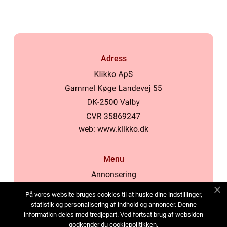
Adress
web:
www.klikko.dk
Menu
Annonsering
Om oss
På vores website bruges cookies til at huske dine indstillinger,
Cookies
statistik og personalisering af indhold og annoncer. Denne
information deles med tredjepart. Ved fortsat brug af websiden
Kontakta oss
godkender du cookiepolitikken.