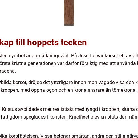
kap till hoppets tecken
sten symbol är anmärkningsvärt. På Jesu tid var korset ett avrätt
örsta kristna generationen var därför försiktig med att använda 
radena.
lda korset, dröjde det ytterligare innan man vågade visa den ko
 kroppen, med öppna ögon och en krona snarare än törnekrona. B
 Kristus avbildades mer realistiskt med tyngd i kroppen, slutna
 fattigdom speglades i konsten. Krucifixet blev en plats där män
.
tolka korsfästelsen. Vissa betonar smärtan, andra den stilla när