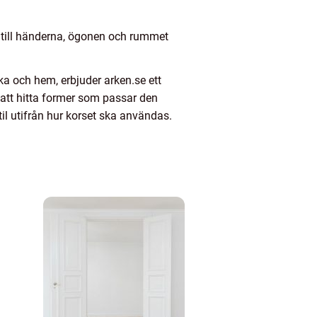
et till händerna, ögonen och rummet
rka och hem, erbjuder arken.se ett
n att hitta former som passar den
til utifrån hur korset ska användas.