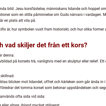
 enda bild: Jesu korsfästelse, människans lidande och hoppet om
ationer som en stilla påminnelse om Guds närvaro i vardagen. Må
 en plats att vila på.
ucifix är, hur symbolen vuxit fram historiskt, och hur olika forme
h vad skiljer det från ett kors?
är denna:
 avbildad på korsets trä, vanligtvis med en skulptur eller relief. E
 skillnad.
iktas blicken mot lidandet, offret och kärleken som går ända in 
ra föredrar det tomma korset som betonar uppståndelsen och seg
 används ofta sida vid sida:
 eller altare, ibland mycket stiliserat.