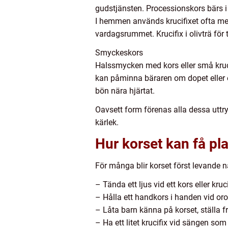
gudstjänsten. Processionskors bärs i
I hemmen används krucifixet ofta mer s
vardagsrummet. Krucifix i olivträ för 
Smyckeskors
Halssmycken med kors eller små kruc
kan påminna bäraren om dopet eller en 
bön nära hjärtat.
Oavsett form förenas alla dessa uttr
kärlek.
Hur korset kan få pl
För många blir korset först levande nä
– Tända ett ljus vid ett kors eller kruc
– Hålla ett handkors i handen vid oro
– Låta barn känna på korset, ställa 
– Ha ett litet krucifix vid sängen som