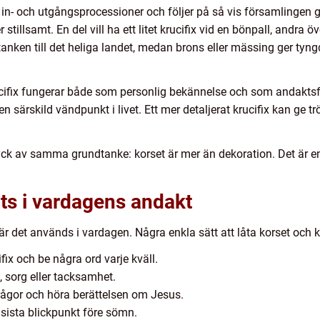
 in- och utgångsprocessioner och följer på så vis församlingen
tillsamt. En del vill ha ett litet krucifix vid en bönpall, andra ö
tanken till det heliga landet, medan brons eller mässing ger tyng
ifix fungerar både som personlig bekännelse och som andaktsför
särskild vändpunkt i livet. Ett mer detaljerat krucifix kan ge trö
yck av samma grundtanke: korset är mer än dekoration. Det är e
ats i vardagens andakt
r det används i vardagen. Några enkla sätt att låta korset och kru
ifix och be några ord varje kväll.
, sorg eller tacksamhet.
frågor och höra berättelsen om Jesus.
 sista blickpunkt före sömn.