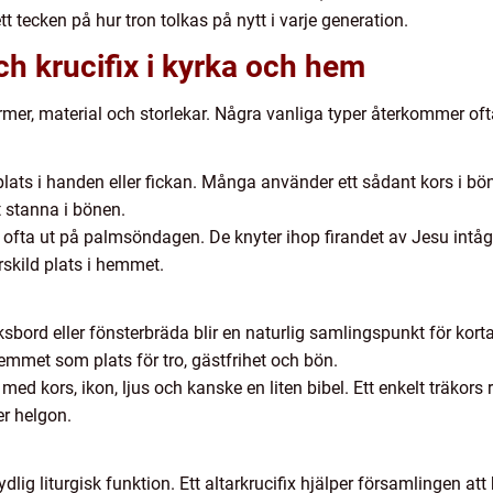
ett tecken på hur tron tolkas på nytt i varje generation.
ch krucifix i kyrka och hem
rmer, material och storlekar. Några vanliga typer återkommer of
år plats i handen eller fickan. Många använder ett sådant kors i bön
 stanna i bönen.
 ofta ut på palmsöndagen. De knyter ihop firandet av Jesu intå
skild plats i hemmet.
ksbord eller fönsterbräda blir en naturlig samlingspunkt för kort
emmet som plats för tro, gästfrihet och bön.
 med kors, ikon, ljus och kanske en liten bibel. Ett enkelt träkor
er helgon.
dlig liturgisk funktion. Ett altarkrucifix hjälper församlingen att