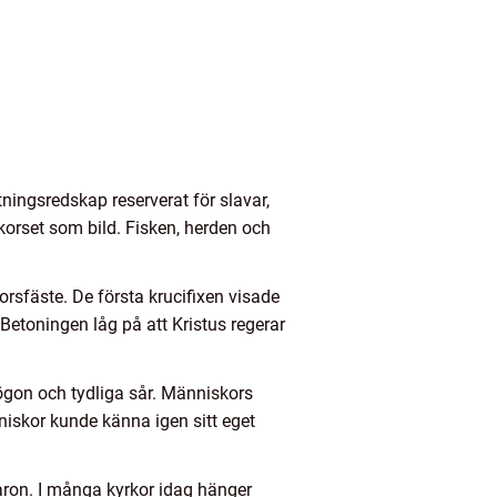
ningsredskap reserverat för slavar,
korset som bild. Fisken, herden och
rsfäste. De första krucifixen visade
etoningen låg på att Kristus regerar
 ögon och tydliga sår. Människors
niskor kunde känna igen sitt eget
varon. I många kyrkor idag hänger