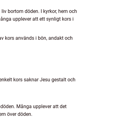
 liv bortom döden. I kyrkor, hem och
nga upplever att ett synligt kors i
r av kors används i bön, andakt och
tt enkelt kors saknar Jesu gestalt och
i döden. Många upplever att det
ern över döden.