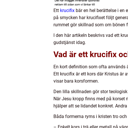
Ett
krucifix
bär en hel berättelse i en
på smycken har krucifixet följt gener
rummet gör skillnad som om bönen får
I den här artikeln beskrivs vad ett kr
gudstjänst idag.
Vad är ett krucifix oc
En kort definition som ofta används 
Ett krucifix är ett kors där Kristus är
visar bara korsformen.
Den lilla skillnaden gör stor teologisk
När Jesu kropp finns med på korset r
hjälper att se lidandet konkret. And
Båda formerna ryms i kristen tro och
– Enkelt kors i trä eller metall på vägg