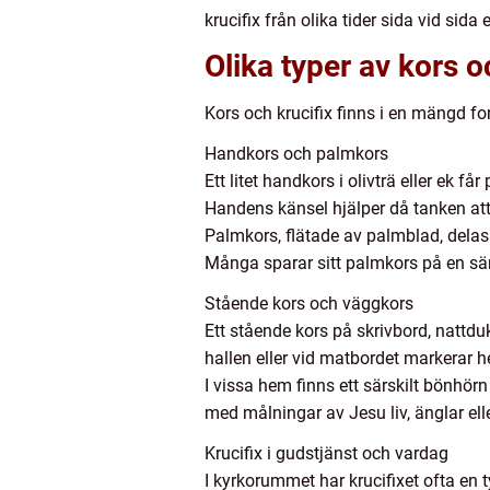
krucifix från olika tider sida vid sida 
Olika typer av kors o
Kors och krucifix finns i en mängd fo
Handkors och palmkors
Ett litet handkors i olivträ eller ek f
Handens känsel hjälper då tanken att
Palmkors, flätade av palmblad, delas
Många sparar sitt palmkors på en sär
Stående kors och väggkors
Ett stående kors på skrivbord, nattdu
hallen eller vid matbordet markerar h
I vissa hem finns ett särskilt bönhörn
med målningar av Jesu liv, änglar ell
Krucifix i gudstjänst och vardag
I kyrkorummet har krucifixet ofta en ty