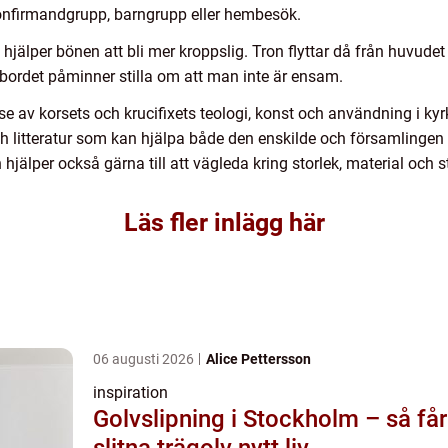
konfirmandgrupp, barngrupp eller hembesök.
 hjälper bönen att bli mer kroppslig. Tron flyttar då från huvud
å bordet påminner stilla om att man inte är ensam.
lse av korsets och krucifixets teologi, konst och användning i ky
 och litteratur som kan hjälpa både den enskilde och församlinge
jälper också gärna till att vägleda kring storlek, material och s
Läs fler inlägg här
06 augusti 2026
Alice Pettersson
inspiration
Golvslipning i Stockholm – så får