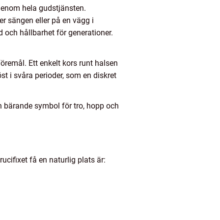
 genom hela gudstjänsten.
ver sängen eller på en vägg i
d och hållbarhet för generationer.
emål. Ett enkelt kors runt halsen
st i svåra perioder, som en diskret
n bärande symbol för tro, hopp och
cifixet få en naturlig plats är: