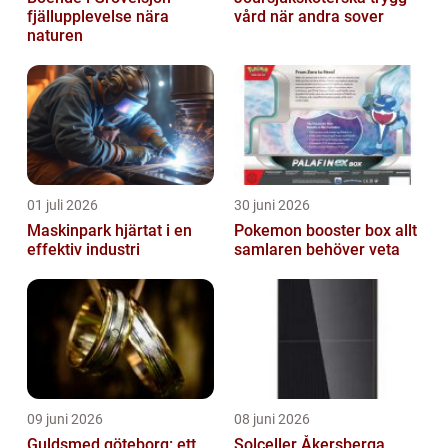
fjällupplevelse nära
vård när andra sover
naturen
01 juli 2026
30 juni 2026
Maskinpark hjärtat i en
Pokemon booster box allt
effektiv industri
samlaren behöver veta
09 juni 2026
08 juni 2026
Guldsmed göteborg: ett
Solceller Åkersberga