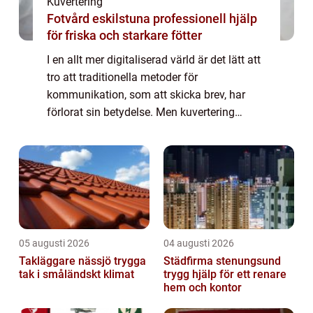
Kuvertering
Fotvård eskilstuna professionell hjälp
för friska och starkare fötter
I en allt mer digitaliserad värld är det lätt att
tro att traditionella metoder för
kommunikation, som att skicka brev, har
förlorat sin betydelse. Men kuvertering
förblir en hörnsten när det gäller att s&...
05 augusti 2026
04 augusti 2026
Takläggare nässjö trygga
Städfirma stenungsund
tak i småländskt klimat
trygg hjälp för ett renare
hem och kontor