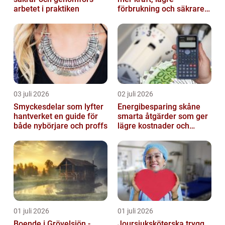
arbetet i praktiken
förbrukning och säkrare
omkörningar
03 juli 2026
02 juli 2026
Smyckesdelar som lyfter
Energibesparing skåne
hantverket en guide för
smarta åtgärder som ger
både nybörjare och proffs
lägre kostnader och
bättre inomhusklimat
01 juli 2026
01 juli 2026
Boende i Grövelsjön -
Joursjuksköterska trygg