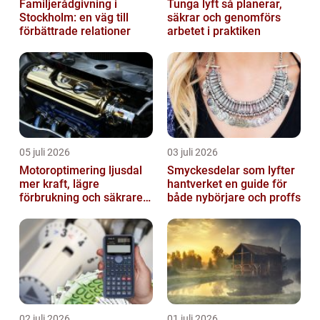
Familjerådgivning i
Tunga lyft så planerar,
Stockholm: en väg till
säkrar och genomförs
förbättrade relationer
arbetet i praktiken
05 juli 2026
03 juli 2026
Motoroptimering ljusdal
Smyckesdelar som lyfter
mer kraft, lägre
hantverket en guide för
förbrukning och säkrare
både nybörjare och proffs
omkörningar
02 juli 2026
01 juli 2026