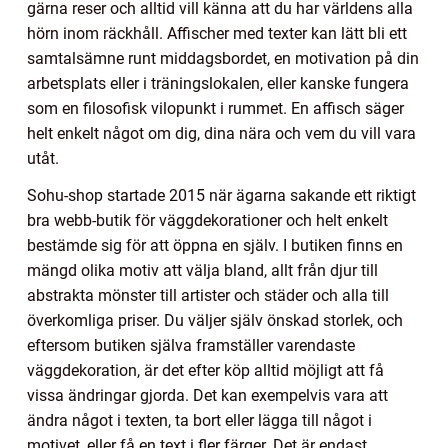
gärna reser och alltid vill känna att du har världens alla
hörn inom räckhåll. Affischer med texter kan lätt bli ett
samtalsämne runt middagsbordet, en motivation på din
arbetsplats eller i träningslokalen, eller kanske fungera
som en filosofisk vilopunkt i rummet. En affisch säger
helt enkelt något om dig, dina nära och vem du vill vara
utåt.
Sohu-shop startade 2015 när ägarna sakande ett riktigt
bra webb-butik för väggdekorationer och helt enkelt
bestämde sig för att öppna en själv. I butiken finns en
mängd olika motiv att välja bland, allt från djur till
abstrakta mönster till artister och städer och alla till
överkomliga priser. Du väljer själv önskad storlek, och
eftersom butiken själva framställer varendaste
väggdekoration, är det efter köp alltid möjligt att få
vissa ändringar gjorda. Det kan exempelvis vara att
ändra något i texten, ta bort eller lägga till något i
motivet, eller få en text i fler färger. Det är endast