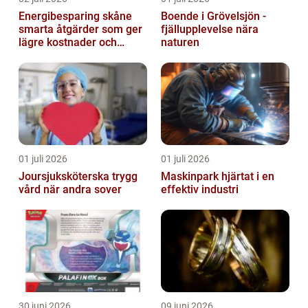
Energibesparing skåne
Boende i Grövelsjön -
smarta åtgärder som ger
fjällupplevelse nära
lägre kostnader och
naturen
bättre inomhusklimat
01 juli 2026
01 juli 2026
Joursjuksköterska trygg
Maskinpark hjärtat i en
vård när andra sover
effektiv industri
30 juni 2026
09 juni 2026