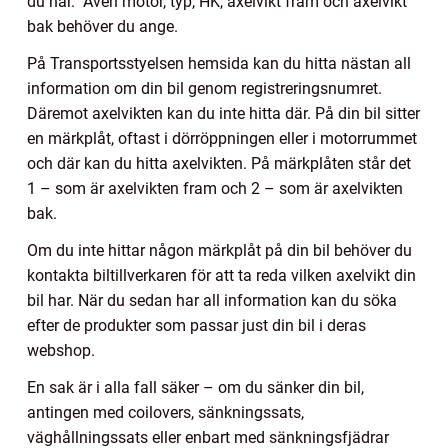
du har.
Även motor, typ, HK, axelvikt fram och axelvikt
bak behöver du ange.
På Transportsstyelsen hemsida kan du hitta nästan all
information om din bil genom registreringsnumret.
Däremot axelvikten kan du inte hitta där. På din bil sitter
en märkplåt, oftast i dörröppningen eller i motorrummet
och där kan du hitta axelvikten. På märkplåten står det
1 – som är axelvikten fram och 2 – som är axelvikten
bak.
Om du inte hittar någon märkplåt på din bil behöver du
kontakta biltillverkaren för att ta reda vilken axelvikt din
bil har. När du sedan har all information kan du söka
efter de produkter som passar just din bil i deras
webshop.
En sak är i alla fall säker – om du sänker din bil,
antingen med coilovers, sänkningssats,
väghållningssats eller enbart med sänkningsfjädrar