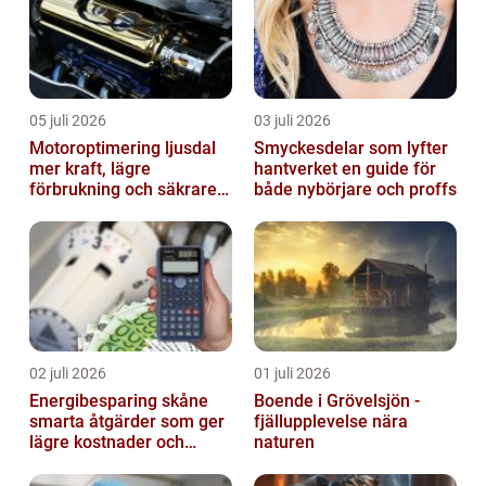
05 juli 2026
03 juli 2026
Motoroptimering ljusdal
Smyckesdelar som lyfter
mer kraft, lägre
hantverket en guide för
förbrukning och säkrare
både nybörjare och proffs
omkörningar
02 juli 2026
01 juli 2026
Energibesparing skåne
Boende i Grövelsjön -
smarta åtgärder som ger
fjällupplevelse nära
lägre kostnader och
naturen
bättre inomhusklimat