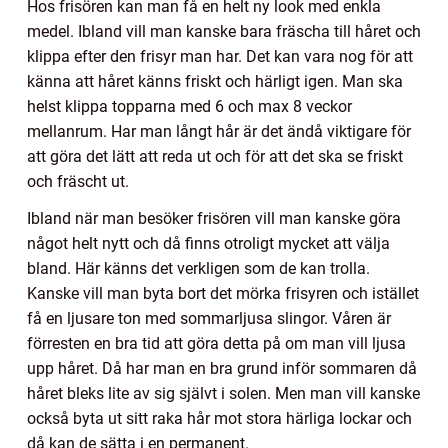
Hos frisören kan man få en helt ny look med enkla
medel. Ibland vill man kanske bara fräscha till håret och
klippa efter den frisyr man har. Det kan vara nog för att
känna att håret känns friskt och härligt igen. Man ska
helst klippa topparna med 6 och max 8 veckor
mellanrum. Har man långt hår är det ändå viktigare för
att göra det lätt att reda ut och för att det ska se friskt
och fräscht ut.
Ibland när man besöker frisören vill man kanske göra
något helt nytt och då finns otroligt mycket att välja
bland. Här känns det verkligen som de kan trolla.
Kanske vill man byta bort det mörka frisyren och istället
få en ljusare ton med sommarljusa slingor. Våren är
förresten en bra tid att göra detta på om man vill ljusa
upp håret. Då har man en bra grund inför sommaren då
håret bleks lite av sig självt i solen. Men man vill kanske
också byta ut sitt raka hår mot stora härliga lockar och
då kan de sätta i en permanent.