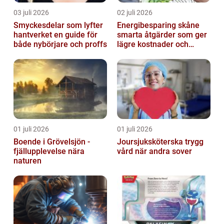
03 juli 2026
02 juli 2026
Smyckesdelar som lyfter
Energibesparing skåne
hantverket en guide för
smarta åtgärder som ger
både nybörjare och proffs
lägre kostnader och
bättre inomhusklimat
01 juli 2026
01 juli 2026
Boende i Grövelsjön -
Joursjuksköterska trygg
fjällupplevelse nära
vård när andra sover
naturen