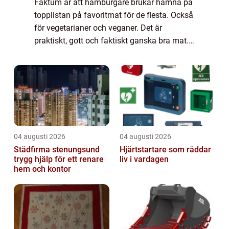
Faktum är att hamburgare brukar hamna på
topplistan på favoritmat för de flesta. Också
för vegetarianer och veganer. Det är
praktiskt, gott och faktiskt ganska bra mat.
Näringsmässigt innehåller en hamburgare
såväl protein och kolhydrater som fibrer ...
04 augusti 2026
04 augusti 2026
Städfirma stenungsund
Hjärtstartare som räddar
trygg hjälp för ett renare
liv i vardagen
hem och kontor