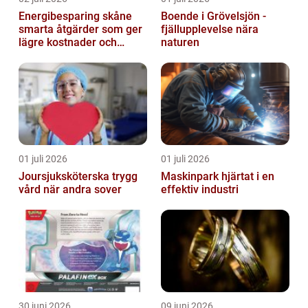
Energibesparing skåne
Boende i Grövelsjön -
smarta åtgärder som ger
fjällupplevelse nära
lägre kostnader och
naturen
bättre inomhusklimat
01 juli 2026
01 juli 2026
Joursjuksköterska trygg
Maskinpark hjärtat i en
vård när andra sover
effektiv industri
30 juni 2026
09 juni 2026