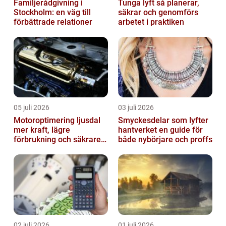
Familjerådgivning i
Tunga lyft så planerar,
Stockholm: en väg till
säkrar och genomförs
förbättrade relationer
arbetet i praktiken
05 juli 2026
03 juli 2026
Motoroptimering ljusdal
Smyckesdelar som lyfter
mer kraft, lägre
hantverket en guide för
förbrukning och säkrare
både nybörjare och proffs
omkörningar
02 juli 2026
01 juli 2026