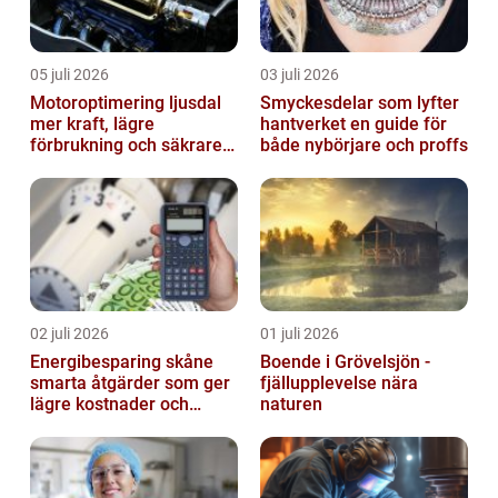
05 juli 2026
03 juli 2026
Motoroptimering ljusdal
Smyckesdelar som lyfter
mer kraft, lägre
hantverket en guide för
förbrukning och säkrare
både nybörjare och proffs
omkörningar
02 juli 2026
01 juli 2026
Energibesparing skåne
Boende i Grövelsjön -
smarta åtgärder som ger
fjällupplevelse nära
lägre kostnader och
naturen
bättre inomhusklimat