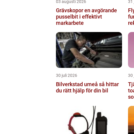
03 augusti 2026
31 
Grävskopor en avgörande
Fl
pusselbit i effektivt
funger
markarbete
re
30 juli 2026
30 
Bilverkstad umeå så hittar
Tj
du rätt hjälp för din bil
to
so