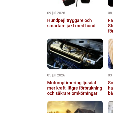
09 juli 2026
08 
Hundpejl tryggare och
Fa
smartare jakt med hund
St
fö
05 juli 2026
03 
Motoroptimering ljusdal
Sm
mer kraft, lägre förbrukning
hantv
och säkrare omkörningar
bå