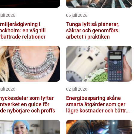
juli 2026
06 juli 2026
miljerådgivning i
Tunga lyft så planerar,
ockholm: en väg till
säkrar och genomförs
rbättrade relationer
arbetet i praktiken
juli 2026
02 juli 2026
yckesdelar som lyfter
Energibesparing skåne
erket en guide för
smarta åtgärder som ger
de nybörjare och proffs
lägre kostnader och bättre
inomhusklimat