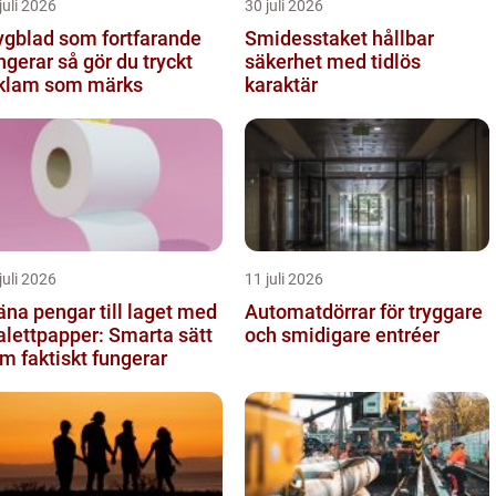
juli 2026
30 juli 2026
ygblad som fortfarande
Smidesstaket hållbar
ar så gör du tryckt
säkerhet med tidlös
klam som märks
karaktär
juli 2026
11 juli 2026
äna pengar till laget med
Automatdörrar för tryggare
alettpapper: Smarta sätt
och smidigare entréer
m faktiskt fungerar