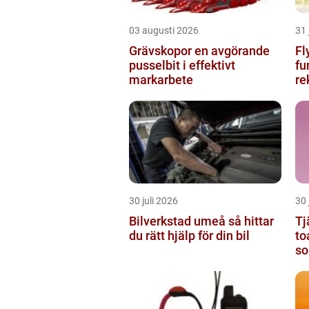
03 augusti 2026
31 
Grävskopor en avgörande
Fl
pusselbit i effektivt
funger
markarbete
re
30 juli 2026
30 
Bilverkstad umeå så hittar
Tj
du rätt hjälp för din bil
to
so