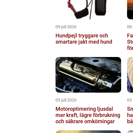
09 juli 2026
08 
Hundpejl tryggare och
Fa
smartare jakt med hund
St
fö
05 juli 2026
03 
Motoroptimering ljusdal
Sm
mer kraft, lägre förbrukning
hantv
och säkrare omkörningar
bå