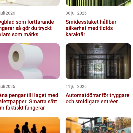
juli 2026
30 juli 2026
ygblad som fortfarande
Smidesstaket hållbar
ar så gör du tryckt
säkerhet med tidlös
klam som märks
karaktär
juli 2026
11 juli 2026
äna pengar till laget med
Automatdörrar för tryggare
alettpapper: Smarta sätt
och smidigare entréer
m faktiskt fungerar