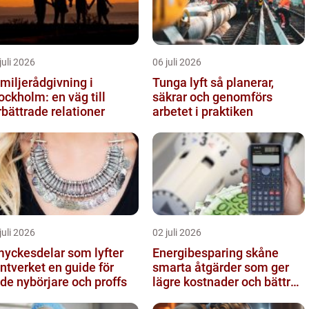
juli 2026
06 juli 2026
miljerådgivning i
Tunga lyft så planerar,
ockholm: en väg till
säkrar och genomförs
rbättrade relationer
arbetet i praktiken
juli 2026
02 juli 2026
yckesdelar som lyfter
Energibesparing skåne
erket en guide för
smarta åtgärder som ger
de nybörjare och proffs
lägre kostnader och bättre
inomhusklimat