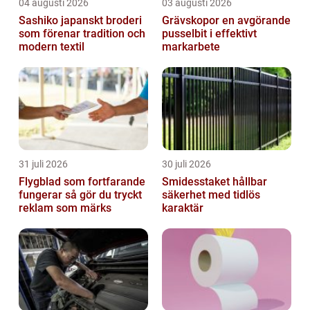
04 augusti 2026
03 augusti 2026
Sashiko japanskt broderi
Grävskopor en avgörande
som förenar tradition och
pusselbit i effektivt
modern textil
markarbete
31 juli 2026
30 juli 2026
Flygblad som fortfarande
Smidesstaket hållbar
fungerar så gör du tryckt
säkerhet med tidlös
reklam som märks
karaktär