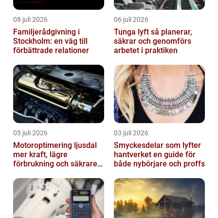
08 juli 2026
06 juli 2026
Familjerådgivning i
Tunga lyft så planerar,
Stockholm: en väg till
säkrar och genomförs
förbättrade relationer
arbetet i praktiken
05 juli 2026
03 juli 2026
Motoroptimering ljusdal
Smyckesdelar som lyfter
mer kraft, lägre
hantverket en guide för
förbrukning och säkrare
både nybörjare och proffs
omkörningar