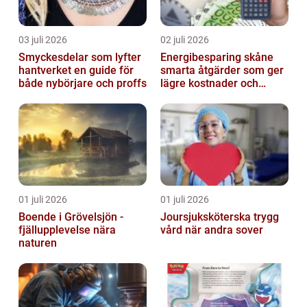
03 juli 2026
02 juli 2026
Smyckesdelar som lyfter
Energibesparing skåne
hantverket en guide för
smarta åtgärder som ger
både nybörjare och proffs
lägre kostnader och
bättre inomhusklimat
01 juli 2026
01 juli 2026
Boende i Grövelsjön -
Joursjuksköterska trygg
fjällupplevelse nära
vård när andra sover
naturen