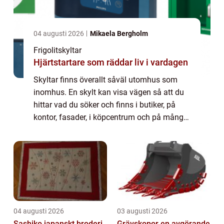
04 augusti 2026
Mikaela Bergholm
Frigolitskyltar
Hjärtstartare som räddar liv i vardagen
Skyltar finns överallt såväl utomhus som
inomhus. En skylt kan visa vägen så att du
hittar vad du söker och finns i butiker, på
kontor, fasader, i köpcentrum och på många
andra platser. En skylt kan även vara ett
företagsnamn eller en logga. Om en sk...
04 augusti 2026
03 augusti 2026
Sashiko japanskt broderi
Grävskopor en avgörande