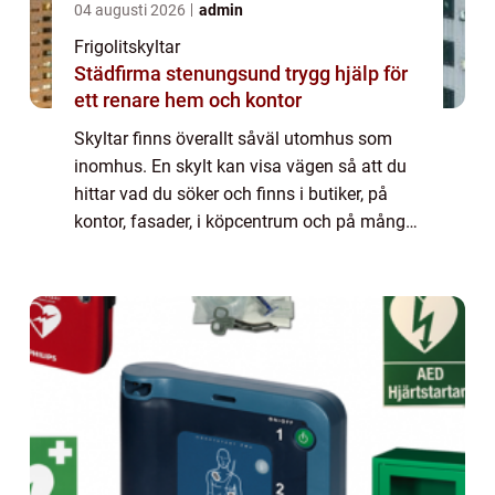
04 augusti 2026
admin
Frigolitskyltar
Städfirma stenungsund trygg hjälp för
ett renare hem och kontor
Skyltar finns överallt såväl utomhus som
inomhus. En skylt kan visa vägen så att du
hittar vad du söker och finns i butiker, på
kontor, fasader, i köpcentrum och på många
andra platser. En skylt kan även vara ett
företagsnamn eller en logga. Om en sk...