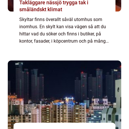
Takläggare nässjö trygga tak i
småländskt klimat
Skyltar finns överallt såväl utomhus som
inomhus. En skylt kan visa vägen så att du
hittar vad du söker och finns i butiker, på
kontor, fasader, i köpcentrum och på många
andra platser. En skylt kan även vara ett
företagsnamn eller en logga. Om en sk...