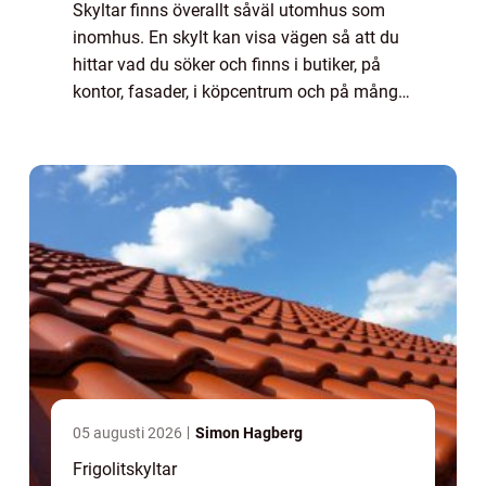
Skyltar finns överallt såväl utomhus som
inomhus. En skylt kan visa vägen så att du
hittar vad du söker och finns i butiker, på
kontor, fasader, i köpcentrum och på många
andra platser. En skylt kan även vara ett
företagsnamn eller en logga. Om en sk...
05 augusti 2026
Simon Hagberg
Frigolitskyltar