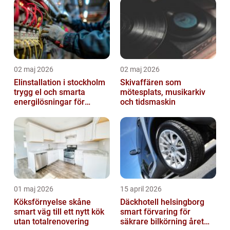
02 maj 2026
02 maj 2026
Elinstallation i stockholm
Skivaffären som
trygg el och smarta
mötesplats, musikarkiv
energilösningar för
och tidsmaskin
företag
01 maj 2026
15 april 2026
Köksförnyelse skåne
Däckhotell helsingborg
smart väg till ett nytt kök
smart förvaring för
utan totalrenovering
säkrare bilkörning året