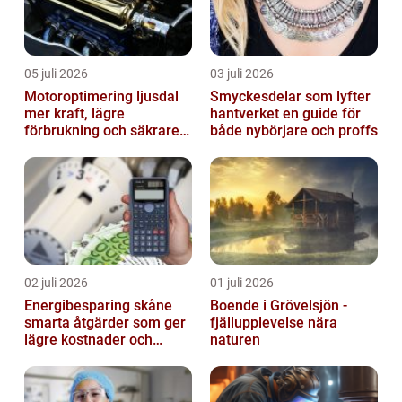
05 juli 2026
03 juli 2026
Motoroptimering ljusdal
Smyckesdelar som lyfter
mer kraft, lägre
hantverket en guide för
förbrukning och säkrare
både nybörjare och proffs
omkörningar
02 juli 2026
01 juli 2026
Energibesparing skåne
Boende i Grövelsjön -
smarta åtgärder som ger
fjällupplevelse nära
lägre kostnader och
naturen
bättre inomhusklimat