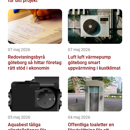
för ditt projekt
07 maj 2026
07 maj 2026
Redovisningsbyrå
Luft luft värmepump
göteborg så hittar företag
göteborg smart
rätt stöd i ekonomin
uppvärmning i kustklimat
05 maj 2026
04 maj 2026
Aquabest tåliga
Offentliga toaletter en