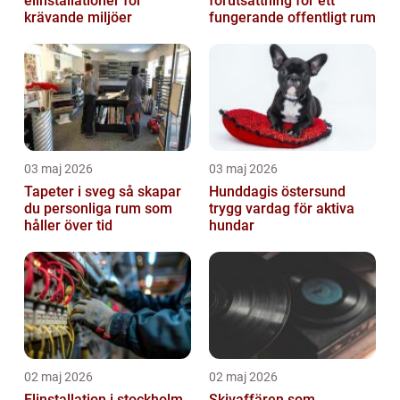
elinstallationer för
förutsättning för ett
krävande miljöer
fungerande offentligt rum
03 maj 2026
03 maj 2026
Tapeter i sveg så skapar
Hunddagis östersund
du personliga rum som
trygg vardag för aktiva
håller över tid
hundar
02 maj 2026
02 maj 2026
Elinstallation i stockholm
Skivaffären som