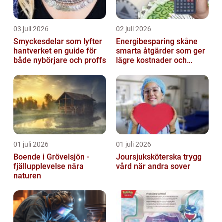
03 juli 2026
02 juli 2026
Smyckesdelar som lyfter
Energibesparing skåne
hantverket en guide för
smarta åtgärder som ger
både nybörjare och proffs
lägre kostnader och
bättre inomhusklimat
01 juli 2026
01 juli 2026
Boende i Grövelsjön -
Joursjuksköterska trygg
fjällupplevelse nära
vård när andra sover
naturen