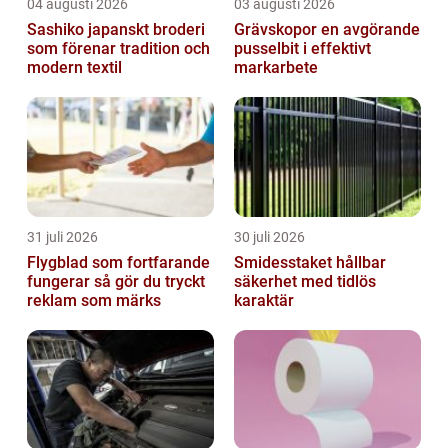
04 augusti 2026
03 augusti 2026
Sashiko japanskt broderi
Grävskopor en avgörande
som förenar tradition och
pusselbit i effektivt
modern textil
markarbete
31 juli 2026
30 juli 2026
Flygblad som fortfarande
Smidesstaket hållbar
fungerar så gör du tryckt
säkerhet med tidlös
reklam som märks
karaktär