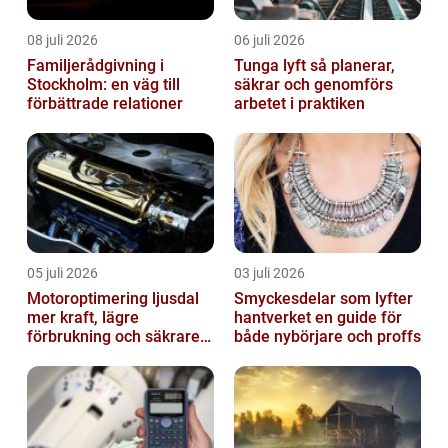
08 juli 2026
06 juli 2026
Familjerådgivning i
Tunga lyft så planerar,
Stockholm: en väg till
säkrar och genomförs
förbättrade relationer
arbetet i praktiken
05 juli 2026
03 juli 2026
Motoroptimering ljusdal
Smyckesdelar som lyfter
mer kraft, lägre
hantverket en guide för
förbrukning och säkrare
både nybörjare och proffs
omkörningar