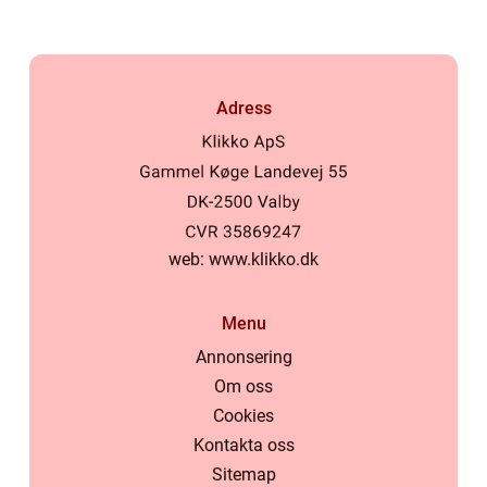
Adress
web:
www.klikko.dk
Menu
Annonsering
Om oss
På vores website bruges cookies til at huske dine indstillinger,
Cookies
statistik og personalisering af indhold og annoncer. Denne
information deles med tredjepart. Ved fortsat brug af websiden
Kontakta oss
godkender du cookiepolitikken.
Sitemap