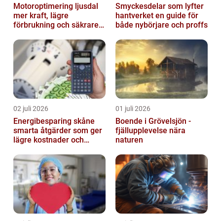
Motoroptimering ljusdal
Smyckesdelar som lyfter
mer kraft, lägre
hantverket en guide för
förbrukning och säkrare
både nybörjare och proffs
omkörningar
02 juli 2026
01 juli 2026
Energibesparing skåne
Boende i Grövelsjön -
smarta åtgärder som ger
fjällupplevelse nära
lägre kostnader och
naturen
bättre inomhusklimat