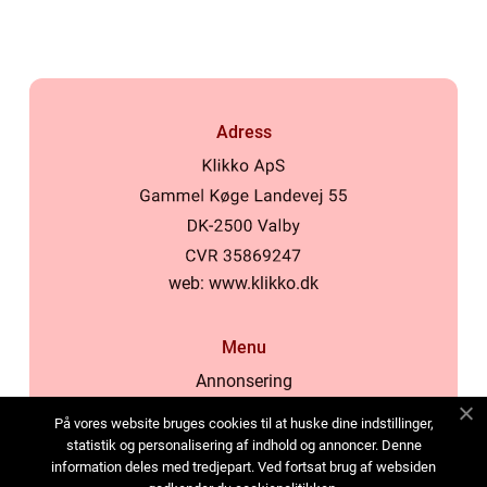
Adress
web:
www.klikko.dk
Menu
Annonsering
Om oss
På vores website bruges cookies til at huske dine indstillinger,
Cookies
statistik og personalisering af indhold og annoncer. Denne
information deles med tredjepart. Ved fortsat brug af websiden
Kontakta oss