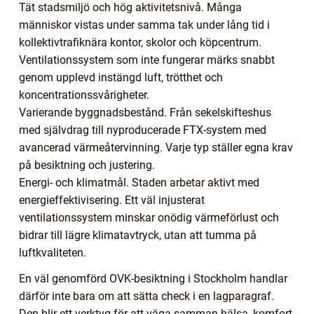
Tät stadsmiljö och hög aktivitetsnivå. Många
människor vistas under samma tak under lång tid i
kollektivtrafiknära kontor, skolor och köpcentrum.
Ventilationssystem som inte fungerar märks snabbt
genom upplevd instängd luft, trötthet och
koncentrationssvårigheter.
Varierande byggnadsbestånd. Från sekelskifteshus
med självdrag till nyproducerade FTX-system med
avancerad värmeåtervinning. Varje typ ställer egna krav
på besiktning och justering.
Energi- och klimatmål. Staden arbetar aktivt med
energieffektivisering. Ett väl injusterat
ventilationssystem minskar onödig värmeförlust och
bidrar till lägre klimatavtryck, utan att tumma på
luftkvaliteten.
En väl genomförd OVK-besiktning i Stockholm handlar
därför inte bara om att sätta check i en lagparagraf.
Den blir ett verktyg för att väga samman hälsa, komfort