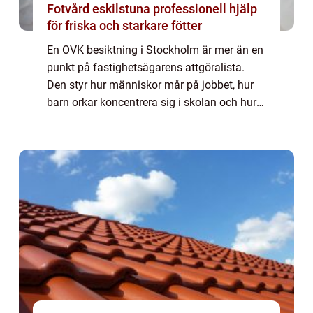
Fotvård eskilstuna professionell hjälp
för friska och starkare fötter
En OVK besiktning i Stockholm är mer än en
punkt på fastighetsägarens attgöralista.
Den styr hur människor mår på jobbet, hur
barn orkar koncentrera sig i skolan och hur
boende upplever vardagen hemma. När
ventilationssystemet fungerar som det ska
mi...