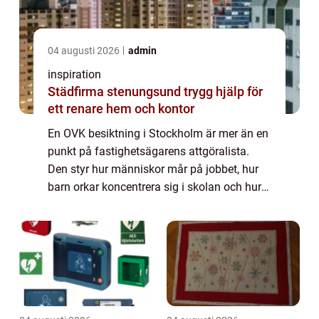
04 augusti 2026
admin
inspiration
Städfirma stenungsund trygg hjälp för
ett renare hem och kontor
En OVK besiktning i Stockholm är mer än en
punkt på fastighetsägarens attgöralista.
Den styr hur människor mår på jobbet, hur
barn orkar koncentrera sig i skolan och hur
boende upplever vardagen hemma. När
ventilationssystemet fungerar som det ska
mi...