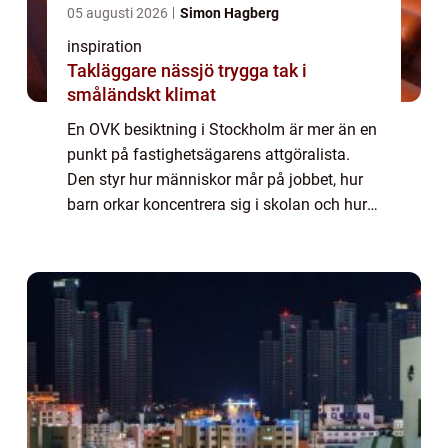
05 augusti 2026
Simon Hagberg
inspiration
Takläggare nässjö trygga tak i
småländskt klimat
En OVK besiktning i Stockholm är mer än en
punkt på fastighetsägarens attgöralista.
Den styr hur människor mår på jobbet, hur
barn orkar koncentrera sig i skolan och hur
boende upplever vardagen hemma. När
ventilationssystemet fungerar som det ska
mi...