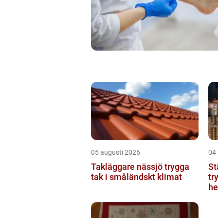
05 augusti 2026
04
Takläggare nässjö trygga
St
tak i småländskt klimat
tr
he