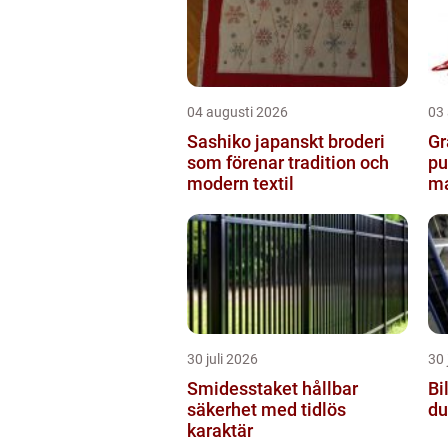
04 augusti 2026
03
Sashiko japanskt broderi
Gräv
som förenar tradition och
pu
modern textil
ma
30 juli 2026
30 
Smidesstaket hållbar
Bil
säkerhet med tidlös
du
karaktär