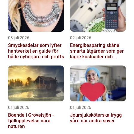
03 juli 2026
02 juli 2026
Smyckesdelar som lyfter
Energibesparing skåne
hantverket en guide för
smarta åtgärder som ger
både nybörjare och proffs
lägre kostnader och
bättre inomhusklimat
01 juli 2026
01 juli 2026
Boende i Grövelsjön -
Joursjuksköterska trygg
fjällupplevelse nära
vård när andra sover
naturen