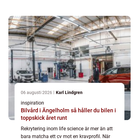
både patienter, myndighetsrelationer och
varumärke. Missar i kompetens eller led...
06 augusti 2026
Karl Lindgren
inspiration
Bilvård i Ängelholm så håller du bilen i
toppskick året runt
Rekrytering inom life science är mer än att
bara matcha ett cv mot en kravprofil. När