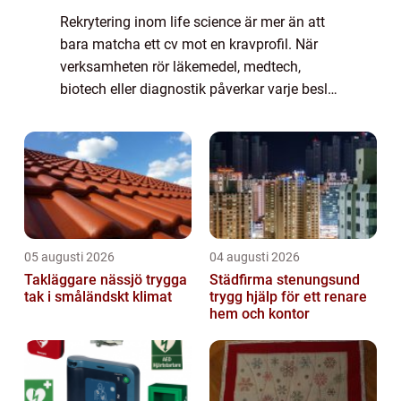
Rekrytering inom life science är mer än att
bara matcha ett cv mot en kravprofil. När
verksamheten rör läkemedel, medtech,
biotech eller diagnostik påverkar varje beslut
både patienter, myndighetsrelationer och
varumärke. Missar i kompetens eller led...
05 augusti 2026
04 augusti 2026
Takläggare nässjö trygga
Städfirma stenungsund
tak i småländskt klimat
trygg hjälp för ett renare
hem och kontor