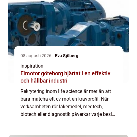
08 augusti 2026
Eva Sjöberg
inspiration
Elmotor göteborg hjärtat i en effektiv
och hållbar industri
Rekrytering inom life science är mer än att
bara matcha ett cv mot en kravprofil. När
verksamheten rör läkemedel, medtech,
biotech eller diagnostik påverkar varje beslut
både patienter, myndighetsrelationer och
varumärke. Missar i kompetens eller led...