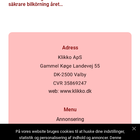
säkrare bilkörning året
runt
Adress
web:
www.klikko.dk
Menu
Annonsering
Om oss
På vores website bruges cookies til at huske dine indstillinger,
Cookies
statistik og personalisering af indhold og annoncer. Denne