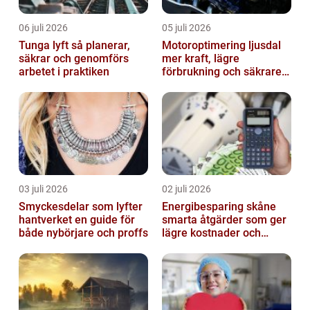
06 juli 2026
05 juli 2026
Tunga lyft så planerar,
Motoroptimering ljusdal
säkrar och genomförs
mer kraft, lägre
arbetet i praktiken
förbrukning och säkrare
omkörningar
03 juli 2026
02 juli 2026
Smyckesdelar som lyfter
Energibesparing skåne
hantverket en guide för
smarta åtgärder som ger
både nybörjare och proffs
lägre kostnader och
bättre inomhusklimat