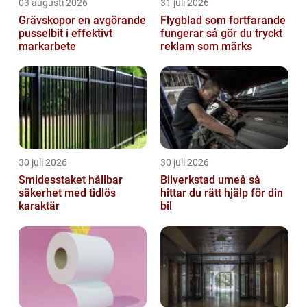
03 augusti 2026
31 juli 2026
Grävskopor en avgörande
Flygblad som fortfarande
pusselbit i effektivt
fungerar så gör du tryckt
markarbete
reklam som märks
30 juli 2026
30 juli 2026
Smidesstaket hållbar
Bilverkstad umeå så
säkerhet med tidlös
hittar du rätt hjälp för din
karaktär
bil