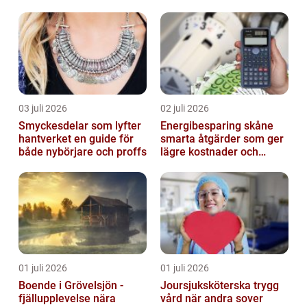
omkörningar
03 juli 2026
02 juli 2026
Smyckesdelar som lyfter
Energibesparing skåne
hantverket en guide för
smarta åtgärder som ger
både nybörjare och proffs
lägre kostnader och
bättre inomhusklimat
01 juli 2026
01 juli 2026
Boende i Grövelsjön -
Joursjuksköterska trygg
fjällupplevelse nära
vård när andra sover