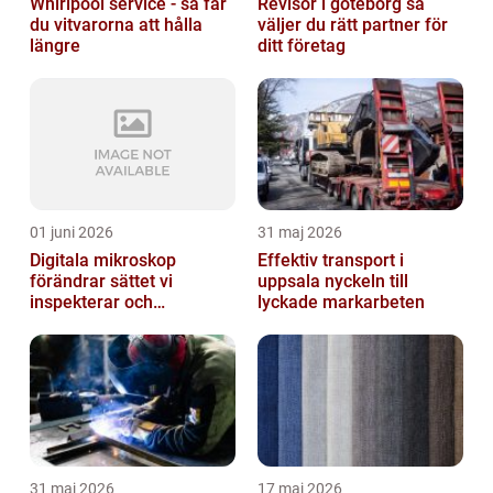
Whirlpool service - så får
Revisor i göteborg så
du vitvarorna att hålla
väljer du rätt partner för
längre
ditt företag
01 juni 2026
31 maj 2026
Digitala mikroskop
Effektiv transport i
förändrar sättet vi
uppsala nyckeln till
inspekterar och
lyckade markarbeten
kvalitetssäkrar
31 maj 2026
17 maj 2026