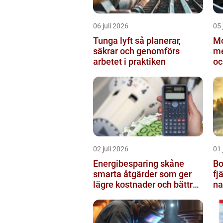
06 juli 2026
05 
Tunga lyft så planerar,
Mo
säkrar och genomförs
me
arbetet i praktiken
oc
02 juli 2026
01 
Energibesparing skåne
Bo
smarta åtgärder som ger
fj
lägre kostnader och bättre
na
inomhusklimat