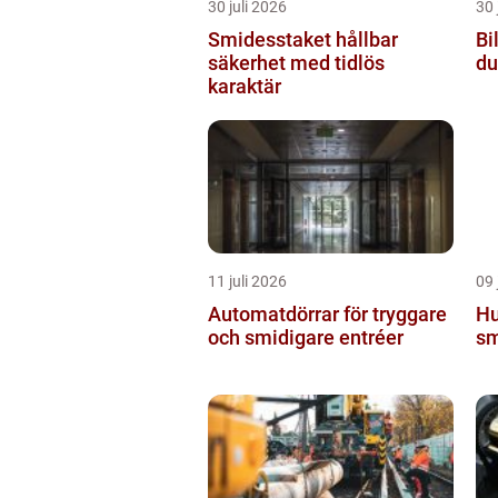
30 juli 2026
30 
Smidesstaket hållbar
Bil
säkerhet med tidlös
du
karaktär
11 juli 2026
09 
Automatdörrar för tryggare
Hundp
och smidigare entréer
sm