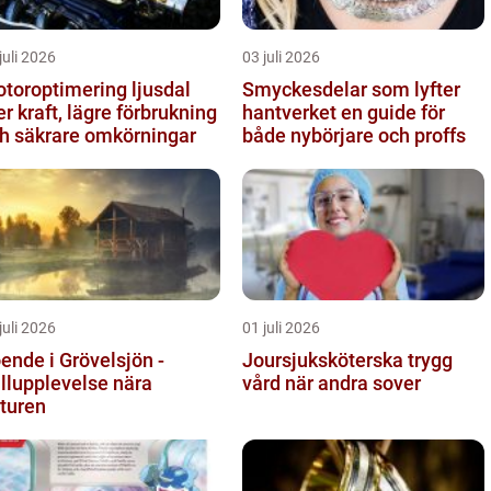
juli 2026
03 juli 2026
toroptimering ljusdal
Smyckesdelar som lyfter
r kraft, lägre förbrukning
hantverket en guide för
h säkrare omkörningar
både nybörjare och proffs
juli 2026
01 juli 2026
ende i Grövelsjön -
Joursjuksköterska trygg
ällupplevelse nära
vård när andra sover
turen