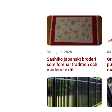
04 augusti 2026
03
Sashiko japanskt broderi
Gräv
som förenar tradition och
pu
modern textil
ma