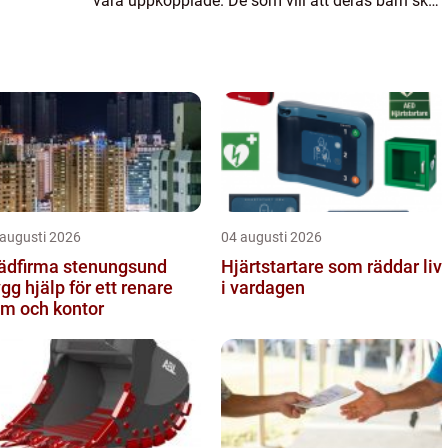
vara uppkopplade. De som vill att deras barn ska
gå på en förskola eller skola som har inriktning
p...
 augusti 2026
04 augusti 2026
ädfirma stenungsund
Hjärtstartare som räddar liv
ygg hjälp för ett renare
i vardagen
m och kontor