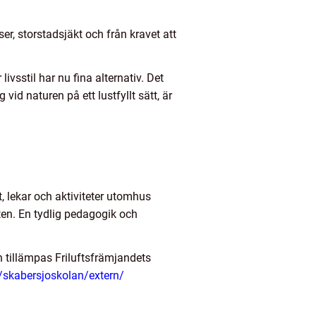
er, storstadsjäkt och från kravet att
ivsstil har nu fina alternativ. Det
id naturen på ett lustfyllt sätt, är
, lekar och aktiviteter utomhus
tten. En tydlig pedagogik och
 tillämpas Friluftsfrämjandets
/skabersjoskolan/extern/