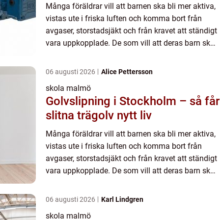
Många föräldrar vill att barnen ska bli mer aktiva,
vistas ute i friska luften och komma bort från
avgaser, storstadsjäkt och från kravet att ständigt
vara uppkopplade. De som vill att deras barn ska
gå på en förskola eller skola som har inriktning
p...
06 augusti 2026
Alice Pettersson
skola malmö
Golvslipning i Stockholm – så får
slitna trägolv nytt liv
Många föräldrar vill att barnen ska bli mer aktiva,
vistas ute i friska luften och komma bort från
avgaser, storstadsjäkt och från kravet att ständigt
vara uppkopplade. De som vill att deras barn ska
gå på en förskola eller skola som har inriktning
p...
06 augusti 2026
Karl Lindgren
skola malmö