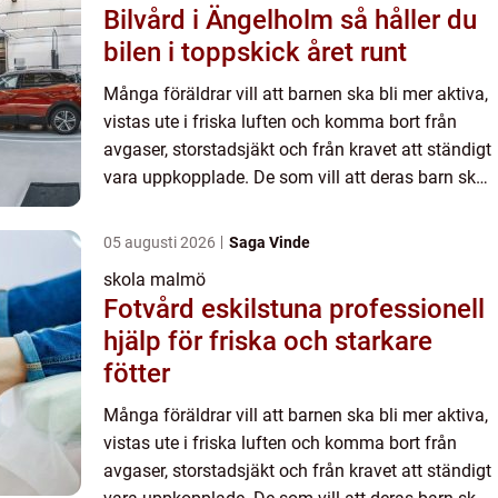
Bilvård i Ängelholm så håller du
bilen i toppskick året runt
Många föräldrar vill att barnen ska bli mer aktiva,
vistas ute i friska luften och komma bort från
avgaser, storstadsjäkt och från kravet att ständigt
vara uppkopplade. De som vill att deras barn ska
gå på en förskola eller skola som har inriktning
p...
05 augusti 2026
Saga Vinde
skola malmö
Fotvård eskilstuna professionell
hjälp för friska och starkare
fötter
Många föräldrar vill att barnen ska bli mer aktiva,
vistas ute i friska luften och komma bort från
avgaser, storstadsjäkt och från kravet att ständigt