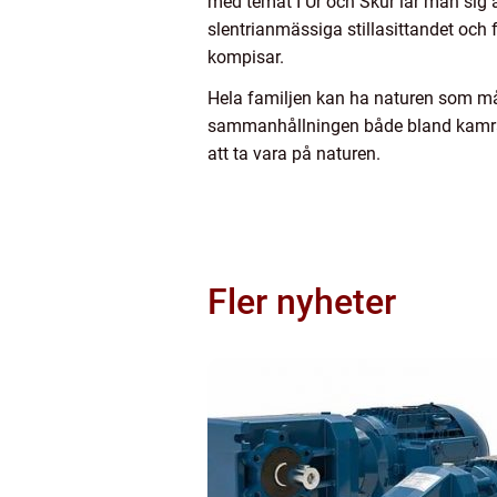
med temat I Ur och Skur lär man sig a
slentrianmässiga stillasittandet och få
kompisar.
Hela familjen kan ha naturen som mål 
sammanhållningen både bland kamrate
att ta vara på naturen.
Fler nyheter