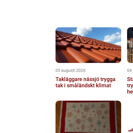
05 augusti 2026
04
Takläggare nässjö trygga
St
tak i småländskt klimat
tr
he