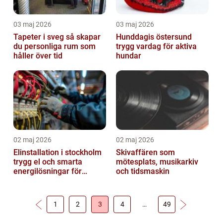
03 maj 2026
03 maj 2026
Tapeter i sveg så skapar
Hunddagis östersund
du personliga rum som
trygg vardag för aktiva
håller över tid
hundar
02 maj 2026
02 maj 2026
Elinstallation i stockholm
Skivaffären som
trygg el och smarta
mötesplats, musikarkiv
energilösningar för
och tidsmaskin
företag
1
2
3
4
…
49