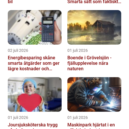
bil
Smarta sätt som faktiskt
fungerar
02 juli 2026
01 juli 2026
Energibesparing skåne
Boende i Grövelsjön -
smarta åtgärder som ger
fjällupplevelse nära
lägre kostnader och
naturen
bättre inomhusklimat
01 juli 2026
01 juli 2026
Joursjuksköterska trygg
Maskinpark hjärtat i en