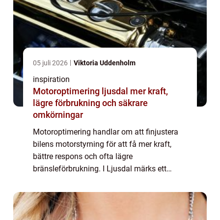
05 juli 2026
Viktoria Uddenholm
inspiration
Motoroptimering ljusdal mer kraft,
lägre förbrukning och säkrare
omkörningar
Motoroptimering handlar om att finjustera
bilens motorstyrning för att få mer kraft,
bättre respons och ofta lägre
bränsleförbrukning. I Ljusdal märks ett
växande intresse för optimering, både bland
pendlare och yrkesförare som vill ha en bil
som arb...