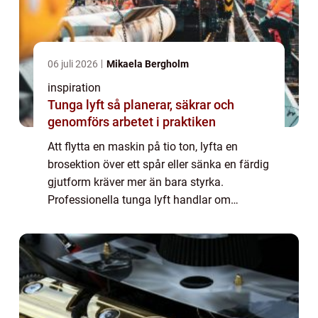
06 juli 2026
Mikaela Bergholm
inspiration
Tunga lyft så planerar, säkrar och
genomförs arbetet i praktiken
Att flytta en maskin på tio ton, lyfta en
brosektion över ett spår eller sänka en färdig
gjutform kräver mer än bara styrka.
Professionella tunga lyft handlar om
noggrann planering, rätt utrustning och ett
tydligt säkerhetstänk. När vikter, trånga ut...