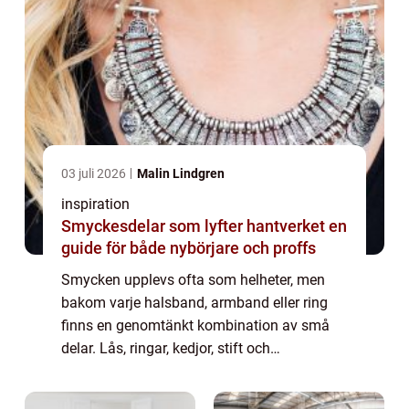
03 juli 2026
Malin Lindgren
inspiration
Smyckesdelar som lyfter hantverket en
guide för både nybörjare och proffs
Smycken upplevs ofta som helheter, men
bakom varje halsband, armband eller ring
finns en genomtänkt kombination av små
delar. Lås, ringar, kedjor, stift och
örhängesmekanismer avgör både funktion,
komfort och intryck. För den som tillverkar